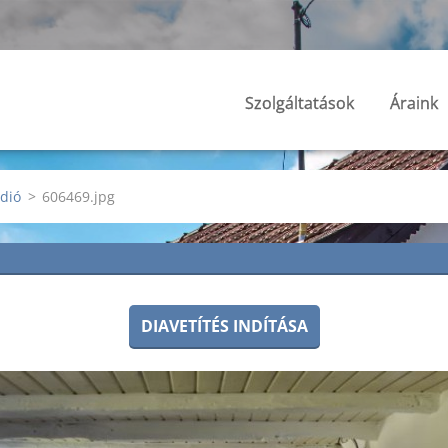
Szolgáltatások
Áraink
údió
>
606469.jpg
DIAVETÍTÉS INDÍTÁSA