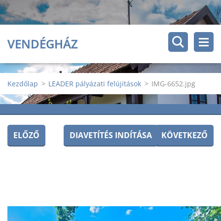
VENDÉGHÁZ
Kezdőlap
>
LEADER pályázati felújítások
>
IMG-6652.jpg
ELŐZŐ
DIAVETÍTÉS INDÍTÁSA
KÖVETKEZŐ